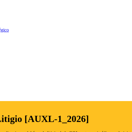
égico
Litigio [AUXL-1_2026]