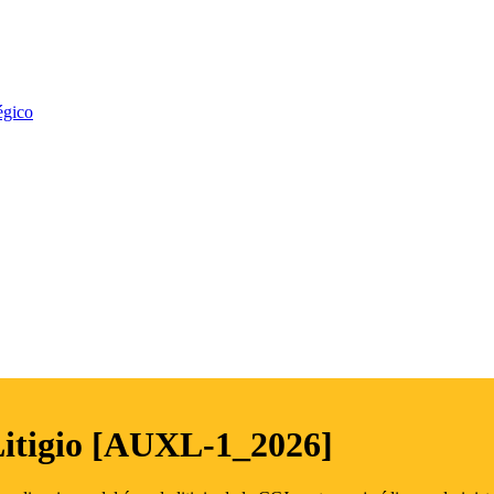
égico
Litigio [AUXL-1_2026]