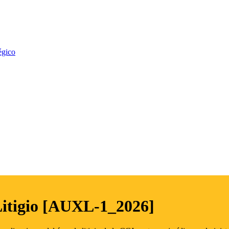
égico
Litigio [AUXL-1_2026]