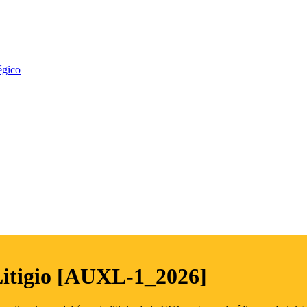
égico
Litigio [AUXL-1_2026]