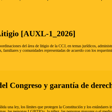
Litigio [AUXL-1_2026]
oordinaciones del área de litigio de la CCJ, en temas jurídicos, admini
s, familiares y comunidades representadas de acuerdo con los requerimi
del Congreso y garantía de derec
ida una ley, los límites que protegen la Constitución y los estándares
inas, las personas LGBTIQ+, la niñez, las personas mayores o el medio