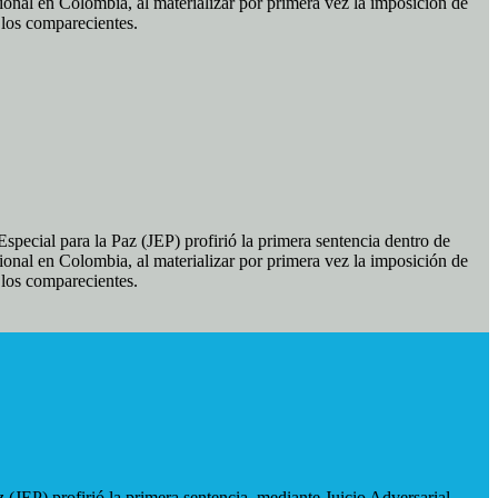
ional en Colombia, al materializar por primera vez la imposición de
e los comparecientes.
pecial para la Paz (JEP) profirió la primera sentencia dentro de
ional en Colombia, al materializar por primera vez la imposición de
e los comparecientes.
 (JEP) profirió la primera sentencia, mediante Juicio Adversarial