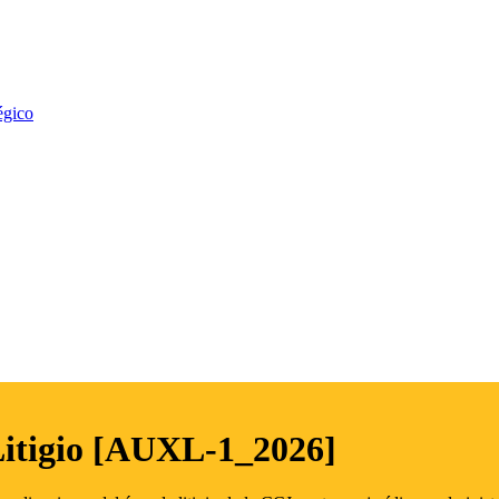
égico
Litigio [AUXL-1_2026]