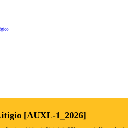
égico
Litigio [AUXL-1_2026]