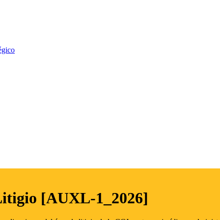
égico
Litigio [AUXL-1_2026]