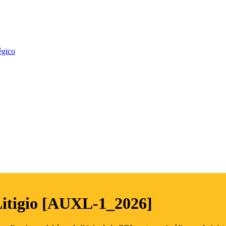
égico
Litigio [AUXL-1_2026]