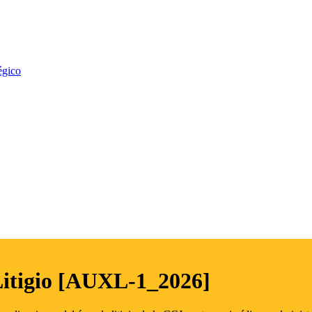
égico
Litigio [AUXL-1_2026]