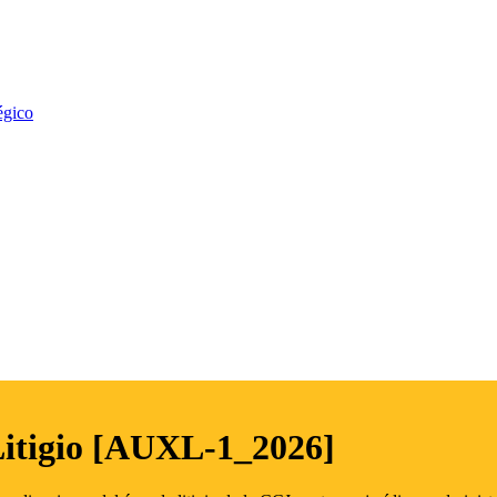
égico
Litigio [AUXL-1_2026]