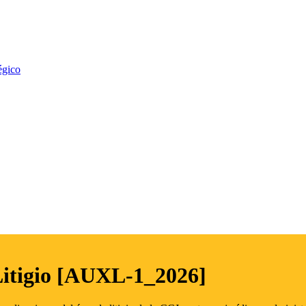
égico
Litigio [AUXL-1_2026]