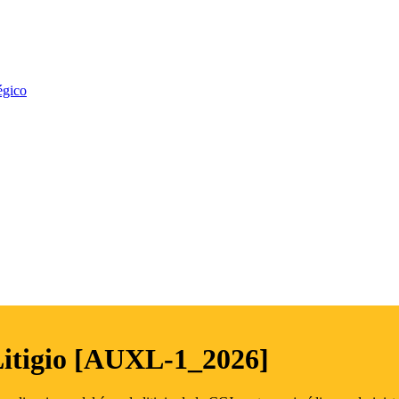
égico
Litigio [AUXL-1_2026]