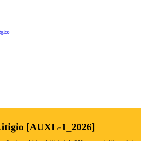
égico
Litigio [AUXL-1_2026]