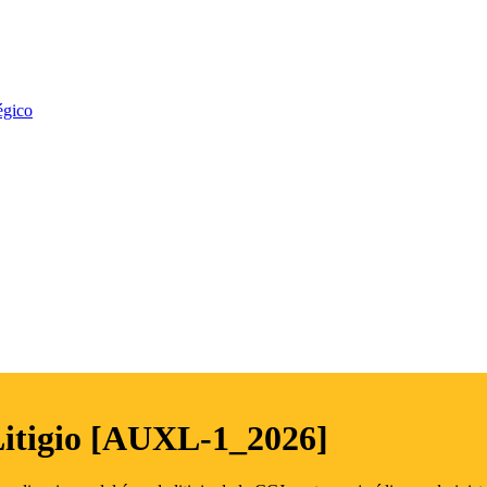
égico
Litigio [AUXL-1_2026]