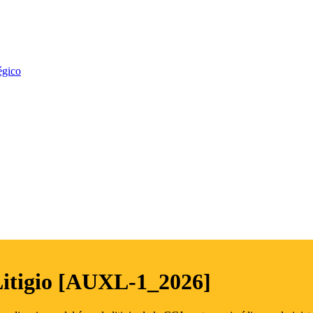
égico
Litigio [AUXL-1_2026]