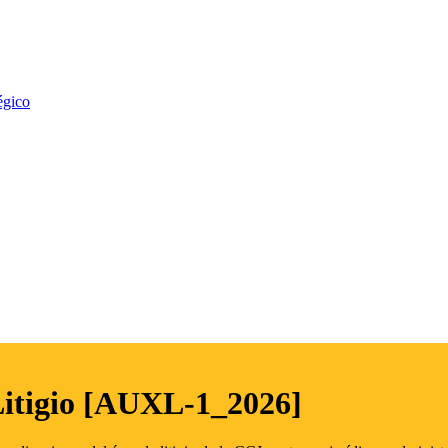
égico
Litigio [AUXL-1_2026]