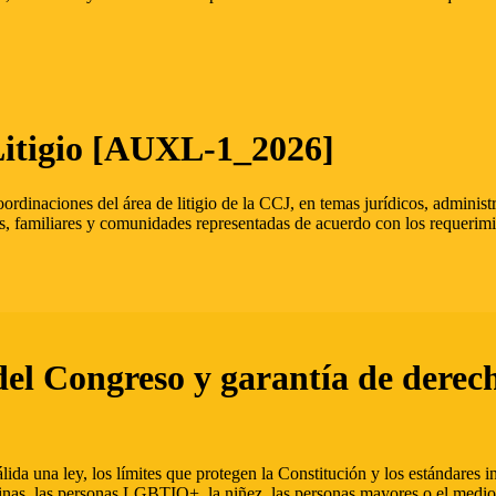
Litigio [AUXL-1_2026]
oordinaciones del área de litigio de la CCJ, en temas jurídicos, admini
s, familiares y comunidades representadas de acuerdo con los requerimi
del Congreso y garantía de derec
ida una ley, los límites que protegen la Constitución y los estándares
inas, las personas LGBTIQ+, la niñez, las personas mayores o el medio