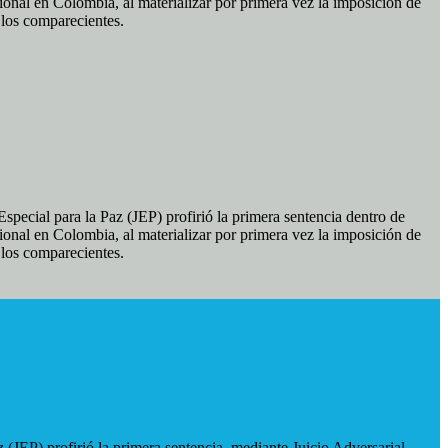
ional en Colombia, al materializar por primera vez la imposición de
e los comparecientes.
pecial para la Paz (JEP) profirió la primera sentencia dentro de
ional en Colombia, al materializar por primera vez la imposición de
e los comparecientes.
 (JEP) profirió la primera sentencia, mediante Juicio Adversarial