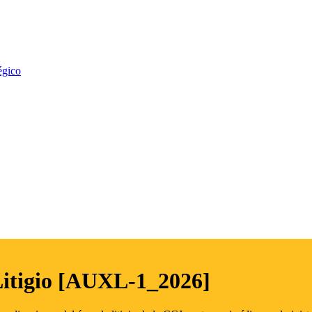
égico
Litigio [AUXL-1_2026]