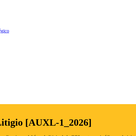
égico
Litigio [AUXL-1_2026]