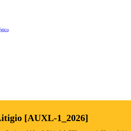
égico
Litigio [AUXL-1_2026]