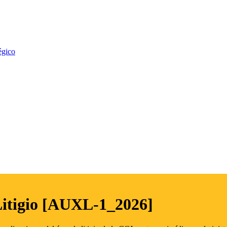
égico
Litigio [AUXL-1_2026]