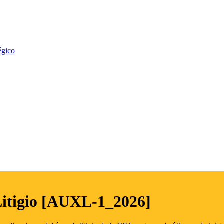
égico
Litigio [AUXL-1_2026]