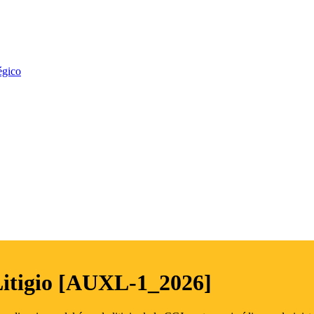
égico
Litigio [AUXL-1_2026]