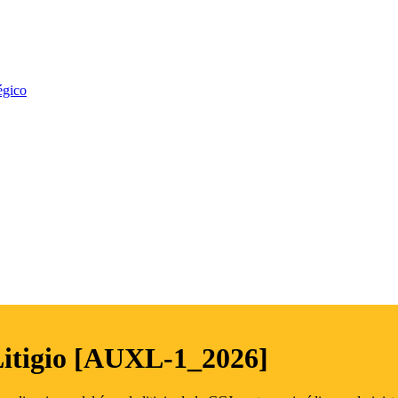
égico
Litigio [AUXL-1_2026]