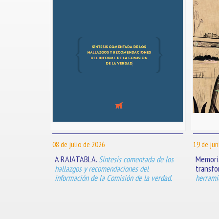
08 de julio de 2026
19 de jun
A RAJATABLA.
Memoria
Síntesis comentada de los
transfo
hallazgos y recomendaciones del
información de la Comisión de la verdad.
herramie