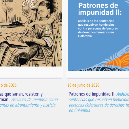
io de 2026
18 de junio de 2026
s que sanan, resisten y
Patrones de impunidad II.
Análisi
rman .
Acciones de memoria como
sentencias que resuelven homicidio
ntas de afrontamiento y justicia
personas defensoras de derechos 
en Colombia