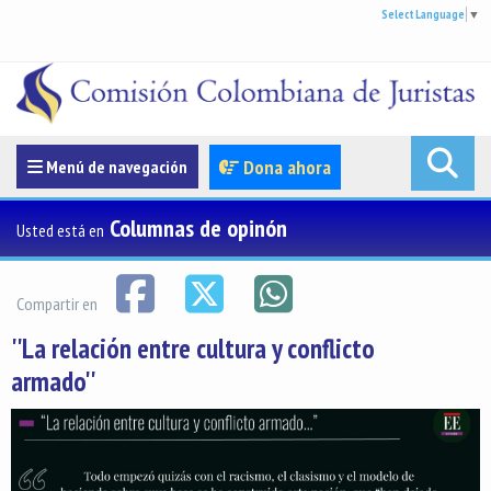
Select Language
▼
Menúde navegación
Dona ahora
Menú de navegación
Columnas de opinón
Usted está en
Compartir en
''La relación entre cultura y conflicto
armado''