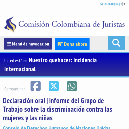
Select Language
▼
Menúde navegación
Dona ahora
Menú de navegación
Nuestro quehacer: Incidencia
Usted está en
Internacional
Compartir en
Declaración oral | Informe del Grupo de
Trabajo sobre la discriminación contra las
mujeres y las niñas
Consejo de Derechos Humanos de Naciones Unidas,