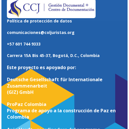
Política de protección de datos
comunicaciones@coljuristas.org
+57 601 744 9333
Carrera 15A Bis 45-37, Bogotá, D.C., Colombia
Este proyecto es apoyado por:
Deutsche Gesellschaft für Internationale
Zusammenarbeit
(GIZ) GmbH
ProPaz Colombia
Programa de apoyo a la construcción de Paz en
Colombia