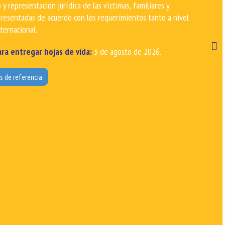
 que garantizan que ninguna ley vulnere a las mujeres, los
s, las comunidades campesinas, las personas LGBTIQ+, la niñez,
ores o el medio ambiente. Todo este proceso se hará con la guía
es llevamos más de tres décadas de trabajo de incidencia ante el
ndo el trámite de diversos proyectos de ley y actos legislativos,
esistas en la redacción de proyectos de ley y proposiciones, y
mportamiento del Congreso y sus resultados.