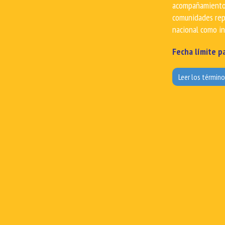
derechos humanos
pueblos indígena
las personas may
experta de quien
Congreso, siguie
apoyando a Congr
analizando el co