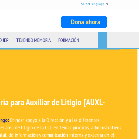
Select Language
▼
Dona ahora
O JEP
TEJIENDO MEMORIA
FORMACIÓN
e legislar: dinámicas del Congreso y
e derechos Curso práctico para el
gislativo
a cómo funciona el Congreso, las reglas que hacen válida una ley,
protegen la Constitución y los estándares internacionales de