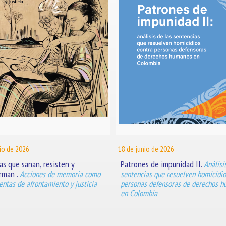
io de 2026
18 de junio de 2026
s que sanan, resisten y
Patrones de impunidad II.
Análisi
rman .
Acciones de memoria como
sentencias que resuelven homicidio
ntas de afrontamiento y justicia
personas defensoras de derechos 
en Colombia