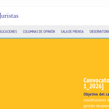
BLICACIONES
COLUMNAS DE OPINIÓN
SALA DE PRENSA
OBSERVATORI
El poder d
garantía d
proceso le
Este curso enseñ
los límites que 